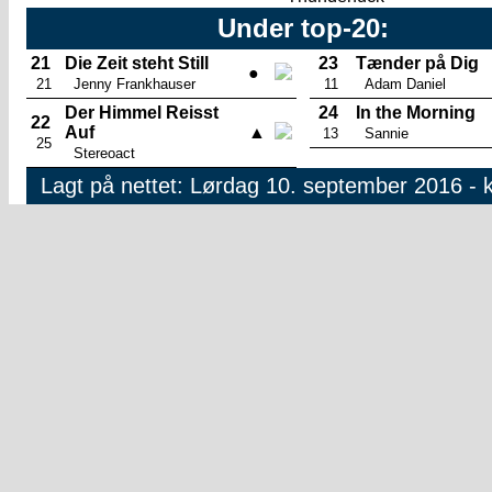
Under top-20:
21
Die Zeit steht Still
23
Tænder på Dig
●
21
Jenny Frankhauser
11
Adam Daniel
Der Himmel Reisst
24
In the Morning
22
Auf
▲
13
Sannie
25
Stereoact
Lagt på nettet: Lørdag 10. september 2016 - k