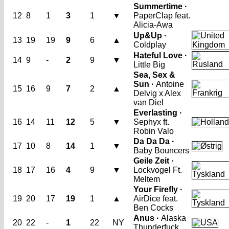
Summertime ·
12
8
1
3
1
▼
PaperClap feat.
Alicia-Awa
Up&Up ·
13
19
19
9
6
▲
Coldplay
Hateful Love ·
14
9
-
2
9
▼
Little Big
Sea, Sex &
Sun ·
Antoine
15
16
9
7
2
▲
Delvig x Alex
van Diel
Everlasting ·
16
14
11
12
5
▼
Sephyx ft.
Robin Valo
Da Da Da ·
17
10
8
14
1
▼
Baby Bouncers
Geile Zeit ·
18
17
16
4
9
▼
Lockvogel Ft.
Meltem
Your Firefly ·
19
20
17
19
1
▲
AirDice feat.
Ben Cocks
Anus ·
Alaska
20
22
-
1
22
NY
Thunderfuck