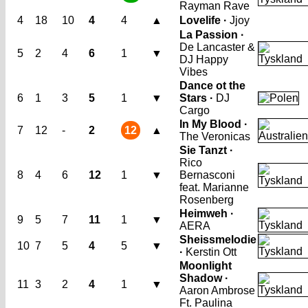
Rayman Rave
4
18
10
4
4
▲
Lovelife ·
Jjoy
La Passion ·
De Lancaster &
5
2
4
6
1
▼
DJ Happy
Vibes
Dance ot the
6
1
3
5
1
▼
Stars ·
DJ
Cargo
In My Blood ·
7
12
-
2
12
▲
The Veronicas
Sie Tanzt ·
Rico
8
4
6
12
1
▼
Bernasconi
feat. Marianne
Rosenberg
Heimweh ·
9
5
7
11
1
▼
AERA
Sheissmelodie
10
7
5
4
5
▼
·
Kerstin Ott
Moonlight
Shadow ·
11
3
2
4
1
▼
Aaron Ambrose
Ft. Paulina