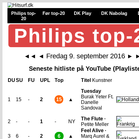
Philips top-
Før top-20
DK Play
DK Nabolag
20
Philips top-
Fredag 9. september 2016
◄◄
◄
►
Seneste hitliste på YouTube (Playlist
DU
SU
FU
UPL
Top
Titel
Kunstner
Tuesday
Burak Yeter Ft.
1
15
-
2
15
▲
Danelle
Sandoval
The Flute ·
2
-
-
1
-
NY
Petite Meller
Feel Alive ·
3
6
-
2
6
▲
Marq Aurel &