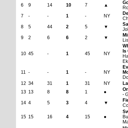
Go
6
9
14
10
7
▲
Ro
De
7
-
-
1
-
NY
Ch
Sa
8
5
44
2
5
▼
Jo
Mi
9
2
6
6
2
▼
Li
Wh
Is
10
45
-
1
45
NY
Ha
E
Ev
11
-
-
1
-
NY
Mo
Do
12
34
31
1
31
NY
La
On
13
13
8
8
1
●
·
G
Fi
14
4
5
3
4
▼
Co
Sw
15
15
16
4
15
●
Bu
Ma