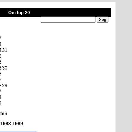
Om top-20
7
4
4
31
8
6
3
30
8
5
2
29
7
4
2
sten
n 1983-1989