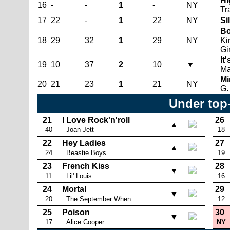
Hi
16
-
-
1
-
NY
Tr
17
22
-
1
22
NY
Si
Bo
18
29
32
1
29
NY
Ki
Gi
It
19
10
37
2
10
▼
Ma
Mi
20
21
23
1
21
NY
G.
Under top
21
I Love Rock'n'roll
26
▲
40
Joan Jett
18
22
Hey Ladies
27
▲
24
Beastie Boys
19
23
French Kiss
28
▼
11
Lil' Louis
16
24
Mortal
29
▼
20
The September When
12
25
Poison
30
▼
17
Alice Cooper
NY