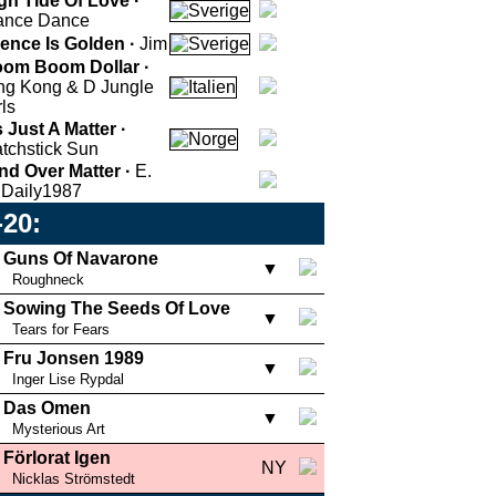
gh Tide Of Love ·
ance Dance
lence Is Golden ·
Jim
om Boom Dollar ·
ng Kong & D Jungle
rls
's Just A Matter ·
tchstick Sun
nd Over Matter ·
E.
 Daily
1987
-20:
Guns Of Navarone
▼
Roughneck
Sowing The Seeds Of Love
▼
Tears for Fears
Fru Jonsen 1989
▼
Inger Lise Rypdal
Das Omen
▼
Mysterious Art
Förlorat Igen
NY
Nicklas Strömstedt