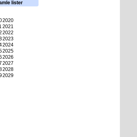
amle lister
0
2020
1
2021
2
2022
3
2023
4
2024
5
2025
6
2026
7
2027
8
2028
9
2029