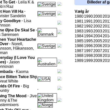
t To Get ·
Leila K &
Billeder af g
b'n'Raz
t Hon Vill Ha ·
Vælg år
rister Sandelin
1980
1990
2000
201
y Goodbye ·
Lisa
1981
1991
2001
201
hnson
1982
1992
2002
201
ne Øjne De Skal Se ·
1983
1993
2003
201
s Sørensen
1984
1994
2004
201
en Your Heartache
1985
1995
2005
201
 Over ·
Norell,
1986
1996
2006
201
nsson, Håkansson,
1987
1997
2007
201
kman
1988
1998
2008
201
eryday (I Love You
1989
1999
2009
201
re) ·
Jason
nnovan
mbada ·
Kaoma
ce Bitten Twice Shy
reat White
elds Of Fire ·
Big
untry
ing The Mood ·
Jive
nny &The
stermixers