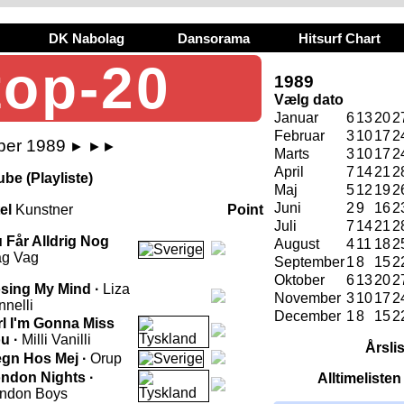
DK Nabolag
Dansorama
Hitsurf Chart
top-20
1989
Vælg dato
Januar
6
13
20
2
Februar
3
10
17
2
ber 1989
►
►►
Marts
3
10
17
2
April
7
14
21
2
be (Playliste)
Maj
5
12
19
2
Juni
2
9
16
2
tel
Kunstner
Point
Juli
7
14
21
2
 Får Alldrig Nog
August
4
11
18
2
g Vag
September
1
8
15
2
Oktober
6
13
20
2
sing My Mind ·
Liza
November
3
10
17
2
nnelli
December
1
8
15
2
rl I'm Gonna Miss
u ·
Milli Vanilli
Årsli
gn Hos Mej ·
Orup
ndon Nights ·
Alltimeliste
ndon Boys