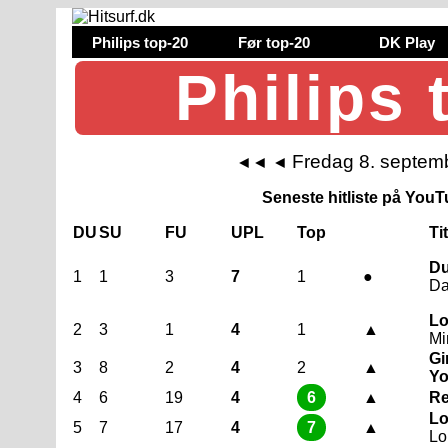
Philips top-20
Før top-20
DK Play
Philips 
Fredag 8. septem
◄◄
◄
Seneste hitliste på YouTu
DU
SU
FU
UPL
Top
Ti
Du
1
1
3
7
1
●
Da
Lo
2
3
1
4
1
▲
Mi
Gi
3
8
2
4
2
▲
Yo
4
6
19
4
6
▲
Re
Lo
5
7
17
4
7
▲
Lo